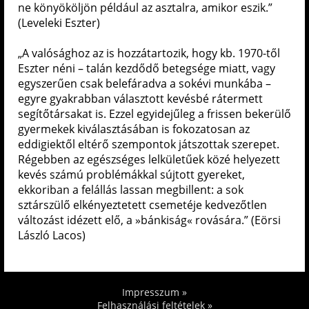
ne könyököljön például az asztalra, amikor eszik.”
(Leveleki Eszter)
„A valósághoz az is hozzátartozik, hogy kb. 1970-től
Eszter néni – talán kezdődő betegsége miatt, vagy
egyszerűen csak belefáradva a sokévi munkába –
egyre gyakrabban választott kevésbé rátermett
segítőtársakat is. Ezzel egyidejűleg a frissen bekerülő
gyermekek kiválasztásában is fokozatosan az
eddigiektől eltérő szempontok játszottak szerepet.
Régebben az egészséges lelkületűek közé helyezett
kevés számú problémákkal sújtott gyereket,
ekkoriban a felállás lassan megbillent: a sok
sztárszülő elkényeztetett csemetéje kedvezőtlen
változást idézett elő, a »bánkiság« rovására.” (Eörsi
László Lacos)
Impresszum »
Felhasználási feltételek »