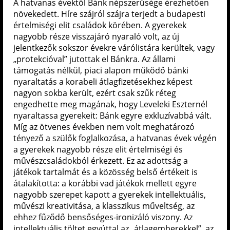
A hatvanas évektől Bánk népszerűsége érezhetően
növekedett. Híre szájról szájra terjedt a budapesti
értelmiségi elit családok körében. A gyerekek
nagyobb része visszajáró nyaraló volt, az új
jelentkezők sokszor évekre várólistára kerültek, vagy
„protekcióval” jutottak el Bánkra. Az állami
támogatás nélkül, piaci alapon működő bánki
nyaraltatás a korabeli átlagfizetésekhez képest
nagyon sokba került, ezért csak szűk réteg
engedhette meg magának, hogy Leveleki Eszternél
nyaraltassa gyerekeit: Bánk egyre exkluzívabbá vált.
Míg az ötvenes években nem volt meghatározó
tényező a szülők foglalkozása, a hatvanas évek végén
a gyerekek nagyobb része elit értelmiségi és
művészcsaládokból érkezett. Ez az adottság a
játékok tartalmát és a közösség belső értékeit is
átalakította: a korábbi vad játékok mellett egyre
nagyobb szerepet kapott a gyerekek intellektuális,
művészi kreativitása, a klasszikus műveltség, az
ehhez fűződő bensőséges-ironizáló viszony. Az
intellektuális töltet egyúttal az „átlagemberekkel”, az