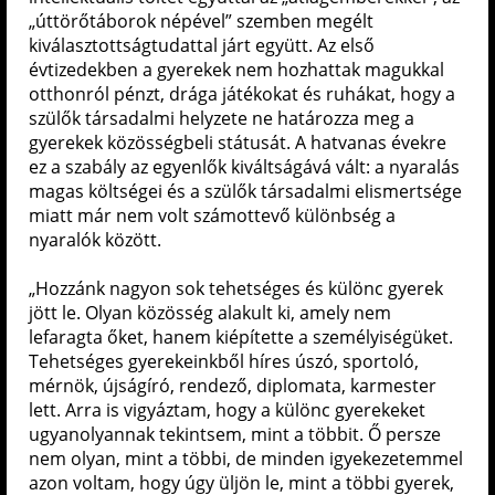
„úttörőtáborok népével” szemben megélt
kiválasztottságtudattal járt együtt. Az első
évtizedekben a gyerekek nem hozhattak magukkal
otthonról pénzt, drága játékokat és ruhákat, hogy a
szülők társadalmi helyzete ne határozza meg a
gyerekek közösségbeli státusát. A hatvanas évekre
ez a szabály az egyenlők kiváltságává vált: a nyaralás
magas költségei és a szülők társadalmi elismertsége
miatt már nem volt számottevő különbség a
nyaralók között.
„Hozzánk nagyon sok tehetséges és különc gyerek
jött le. Olyan közösség alakult ki, amely nem
lefaragta őket, hanem kiépítette a személyiségüket.
Tehetséges gyerekeinkből híres úszó, sportoló,
mérnök, újságíró, rendező, diplomata, karmester
lett. Arra is vigyáztam, hogy a különc gyerekeket
ugyanolyannak tekintsem, mint a többit. Ő persze
nem olyan, mint a többi, de minden igyekezetemmel
azon voltam, hogy úgy üljön le, mint a többi gyerek,