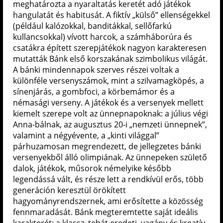
meghatározta a nyaraltatás keretét adó játékok
hangulatát és habitusát. A fiktív „külső” ellenségekkel
(például kalózokkal, banditákkal, sellőfarkú
kullancsokkal) vívott harcok, a számháborúra és
csatákra épített szerepjátékok nagyon karakteresen
mutatták Bánk első korszakának szimbolikus világát.
A bánki mindennapok szerves részei voltak a
különféle versenyszámok, mint a szilvamagköpés, a
sínenjárás, a gombfoci, a körbemámor és a
némasági verseny. A játékok és a versenyek mellett
kiemelt szerepe volt az ünnepnapoknak: a július végi
Anna-bálnak, az augusztus 20-i „nemzeti ünnepnek”,
valamint a négyévente, a „kinti világgal”
párhuzamosan megrendezett, de jellegzetes bánki
versenyekből álló olimpiának. Az ünnepeken születő
dalok, játékok, műsorok némelyike később
legendássá vált, és része lett a rendkívül erős, több
generáción keresztül örökített
hagyományrendszernek, ami erősítette a közösség
fennmaradását. Bánk megteremtette saját ideális