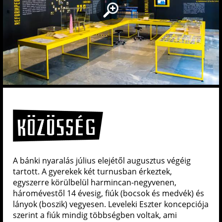
A bánki nyaralás július elejétől augusztus végéig
tartott. A gyerekek két turnusban érkeztek,
egyszerre körülbelül harmincan-negyvenen,
háromévestől 14 évesig, fiúk (bocsok és medvék) és
lányok (boszik) vegyesen. Leveleki Eszter koncepciója
szerint a fiúk mindig többségben voltak, ami