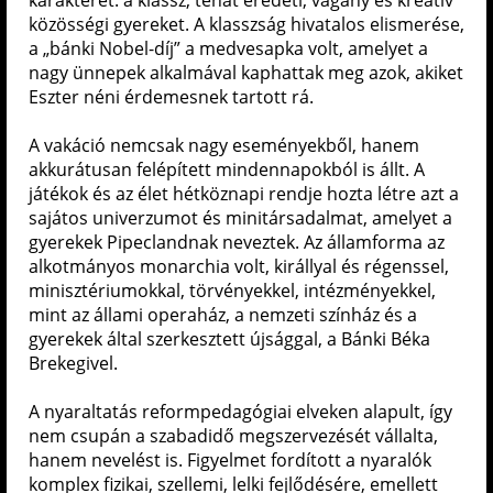
karakterét: a klassz, tehát eredeti, vagány és kreatív
közösségi gyereket. A klasszság hivatalos elismerése,
a „bánki Nobel-díj” a medvesapka volt, amelyet a
nagy ünnepek alkalmával kaphattak meg azok, akiket
Eszter néni érdemesnek tartott rá.
A vakáció nemcsak nagy eseményekből, hanem
akkurátusan felépített mindennapokból is állt. A
játékok és az élet hétköznapi rendje hozta létre azt a
sajátos univerzumot és minitársadalmat, amelyet a
gyerekek Pipeclandnak neveztek. Az államforma az
alkotmányos monarchia volt, királlyal és régenssel,
minisztériumokkal, törvényekkel, intézményekkel,
mint az állami operaház, a nemzeti színház és a
gyerekek által szerkesztett újsággal, a Bánki Béka
Brekegivel.
A nyaraltatás reformpedagógiai elveken alapult, így
nem csupán a szabadidő megszervezését vállalta,
hanem nevelést is. Figyelmet fordított a nyaralók
komplex fizikai, szellemi, lelki fejlődésére, emellett